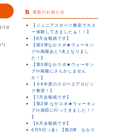
最新のお知らせ
【ジュニアスポーツ教室でカヌ
6/10
ー体験してきましたぁ！！】
【8月会報紙です】
^)
【第3弾なかスポ★ウォーキン
グin南陽あと1名となりまし
た！】
【第3弾なかスポ★ウォーキン
グin南陽にさんかしません
か！】
【Ｒ8年度のスローエアロビッ
ク教室！】
【7月会報紙です】
【第2弾 なかスポ★ウォーキン
グin酒田に行ってきました！！
】
【6月会報紙です】
6月5日（金）【第2弾 なかス