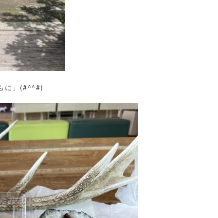
」(#^^#)