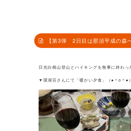
【第3弾 2日目は那須平成の森
日光白根山登山とハイキングを無事に終わったら
▼環湖荘さんにて「暖かい夕食」（●＾o＾●