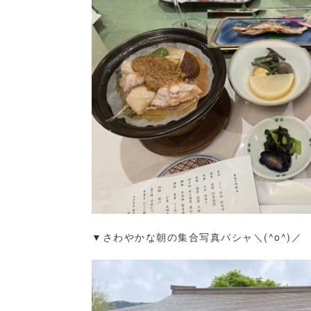
▼さわやかな朝の集合写真パシャ＼(^o^)／