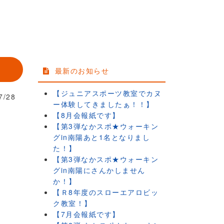
最新のお知らせ
【ジュニアスポーツ教室でカヌ
7/28
ー体験してきましたぁ！！】
【8月会報紙です】
【第3弾なかスポ★ウォーキン
グin南陽あと1名となりまし
た！】
【第3弾なかスポ★ウォーキン
グin南陽にさんかしません
か！】
【Ｒ8年度のスローエアロビッ
ク教室！】
【7月会報紙です】