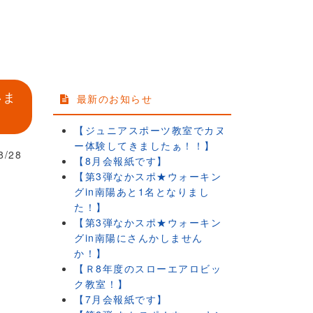
いま
最新のお知らせ
【ジュニアスポーツ教室でカヌ
ー体験してきましたぁ！！】
8/28
【8月会報紙です】
【第3弾なかスポ★ウォーキン
グin南陽あと1名となりまし
た！】
【第3弾なかスポ★ウォーキン
グin南陽にさんかしません
か！】
【Ｒ8年度のスローエアロビッ
ク教室！】
【7月会報紙です】