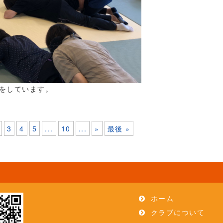
チをしています。
。
3
4
5
...
10
...
»
最後 »
ホーム
クラブについて