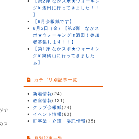
【第2弾 なかスポ★ウォーキン
グin酒田に行ってきました！！
】
【6月会報紙です】
6月5日（金）【第2弾 なかス
ポ★ウォーキングin酒田！参加
者募集します！！】
【第1弾 なかスポ★ウォーキン
グin舞鶴山に行ってきました
ぁ】
カテゴリ別記事一覧
新着情報
(24)
教室情報
(131)
クラブ会報紙
(74)
がで
イベント情報
(60)
町事業・介護・委託情報
(35)
のス
月別記事一覧