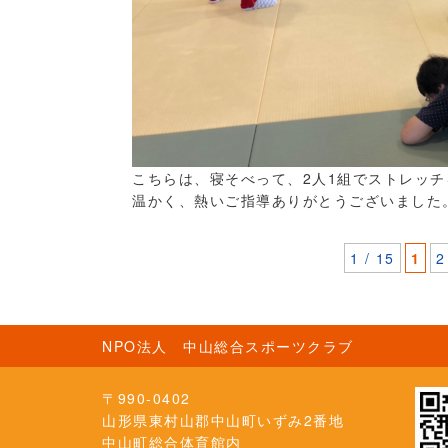
こちらは、寝そべって、2人1組でストレッ
温かく、熱いご指導ありがとうございました
1 / 15
1
2
NPO法人 中山総合スポーツクラブ
〒990-0402
山形県東村山郡中山町いずみ2番地
中山町総合体育館内