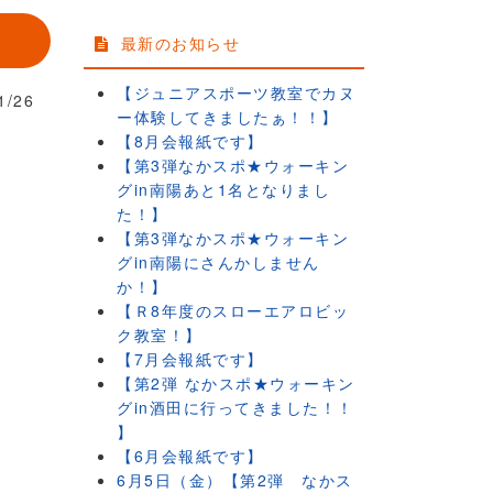
最新のお知らせ
【ジュニアスポーツ教室でカヌ
1/26
ー体験してきましたぁ！！】
【8月会報紙です】
【第3弾なかスポ★ウォーキン
グin南陽あと1名となりまし
た！】
【第3弾なかスポ★ウォーキン
グin南陽にさんかしません
か！】
【Ｒ8年度のスローエアロビッ
ク教室！】
【7月会報紙です】
【第2弾 なかスポ★ウォーキン
グin酒田に行ってきました！！
】
【6月会報紙です】
6月5日（金）【第2弾 なかス